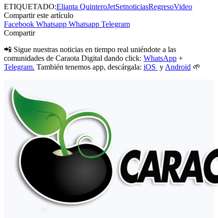
ETIQUETADO:
Elianta Quintero
JetSet
noticias
Regreso
Video
Compartir este artículo
Facebook
Whatsapp
Whatsapp
Telegram
Compartir
📲 Sigue nuestras noticias en tiempo real uniéndote a las
comunidades de Caraota Digital dando click:
WhatsApp
+
Telegram.
También tenemos app, descárgala:
iOS
y
Android
🌱