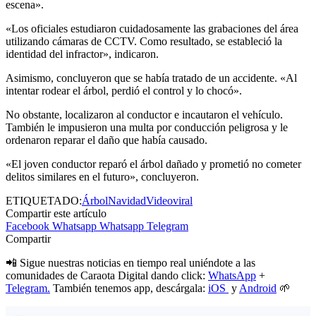
escena».
«Los oficiales estudiaron cuidadosamente las grabaciones del área
utilizando cámaras de CCTV. Como resultado, se estableció la
identidad del infractor», indicaron.
Asimismo, concluyeron que se había tratado de un accidente. «Al
intentar rodear el árbol, perdió el control y lo chocó».
No obstante, localizaron al conductor e incautaron el vehículo.
También le impusieron una multa por conducción peligrosa y le
ordenaron reparar el daño que había causado.
«El joven conductor reparó el árbol dañado y prometió no cometer
delitos similares en el futuro», concluyeron.
ETIQUETADO:
Árbol
Navidad
Video
viral
Compartir este artículo
Facebook
Whatsapp
Whatsapp
Telegram
Compartir
📲 Sigue nuestras noticias en tiempo real uniéndote a las
comunidades de Caraota Digital dando click:
WhatsApp
+
Telegram.
También tenemos app, descárgala:
iOS
y
Android
🌱