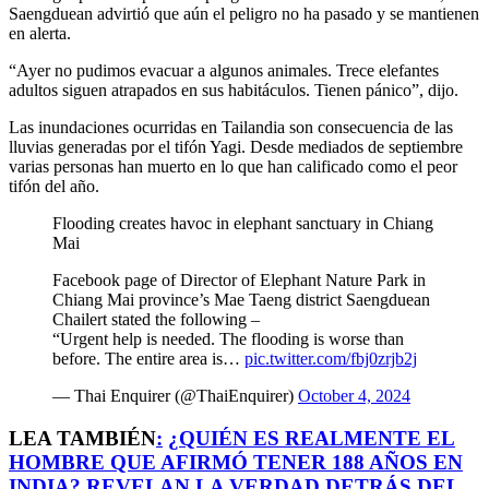
Saengduean advirtió que aún el peligro no ha pasado y se mantienen
en alerta.
“Ayer no pudimos evacuar a algunos animales. Trece elefantes
adultos siguen atrapados en sus habitáculos. Tienen pánico”, dijo.
Las inundaciones ocurridas en Tailandia son consecuencia de las
lluvias generadas por el tifón Yagi. Desde mediados de septiembre
varias personas han muerto en lo que han calificado como el peor
tifón del año.
Flooding creates havoc in elephant sanctuary in Chiang
Mai
Facebook page of Director of Elephant Nature Park in
Chiang Mai province’s Mae Taeng district Saengduean
Chailert stated the following –
“Urgent help is needed. The flooding is worse than
before. The entire area is…
pic.twitter.com/fbj0zrjb2j
— Thai Enquirer (@ThaiEnquirer)
October 4, 2024
LEA TAMBIÉN
:
¿QUIÉN ES REALMENTE EL
HOMBRE QUE AFIRMÓ TENER 188 AÑOS EN
INDIA? REVELAN LA VERDAD DETRÁS DEL