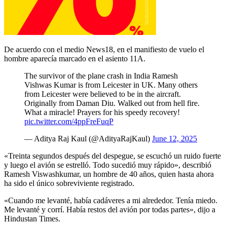
De acuerdo con el medio News18, en el manifiesto de vuelo el
hombre aparecía marcado en el asiento 11A.
The survivor of the plane crash in India Ramesh
Vishwas Kumar is from Leicester in UK. Many others
from Leicester were believed to be in the aircraft.
Originally from Daman Diu. Walked out from hell fire.
What a miracle! Prayers for his speedy recovery!
pic.twitter.com/4ppFreFuqP
— Aditya Raj Kaul (@AdityaRajKaul)
June 12, 2025
«Treinta segundos después del despegue, se escuchó un ruido fuerte
y luego el avión se estrelló. Todo sucedió muy rápido», describió
Ramesh Viswashkumar, un hombre de 40 años, quien hasta ahora
ha sido el único sobreviviente registrado.
«Cuando me levanté, había cadáveres a mi alrededor. Tenía miedo.
Me levanté y corrí. Había restos del avión por todas partes», dijo a
Hindustan Times.