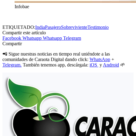
Infobae
ETIQUETADO:
India
Pasajero
Sobreviviente
Testimonio
Compartir este artículo
Facebook
Whatsapp
Whatsapp
Telegram
Compartir
📲 Sigue nuestras noticias en tiempo real uniéndote a las
comunidades de Caraota Digital dando click:
WhatsApp
+
Telegram.
También tenemos app, descárgala:
iOS
y
Android
🌱