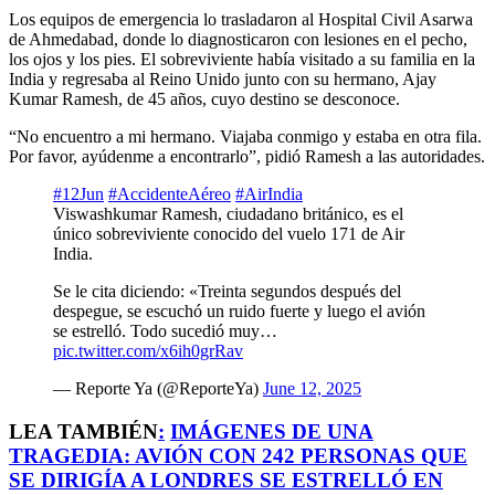
Los equipos de emergencia lo trasladaron al Hospital Civil Asarwa
de Ahmedabad, donde lo diagnosticaron con lesiones en el pecho,
los ojos y los pies. El sobreviviente había visitado a su familia en la
India y regresaba al Reino Unido junto con su hermano, Ajay
Kumar Ramesh, de 45 años, cuyo destino se desconoce.
“No encuentro a mi hermano. Viajaba conmigo y estaba en otra fila.
Por favor, ayúdenme a encontrarlo”, pidió Ramesh a las autoridades.
#12Jun
#AccidenteAéreo
#AirIndia
Viswashkumar Ramesh, ciudadano británico, es el
único sobreviviente conocido del vuelo 171 de Air
India.
Se le cita diciendo: «Treinta segundos después del
despegue, se escuchó un ruido fuerte y luego el avión
se estrelló. Todo sucedió muy…
pic.twitter.com/x6ih0grRav
— Reporte Ya (@ReporteYa)
June 12, 2025
LEA TAMBIÉN
:
IMÁGENES DE UNA
TRAGEDIA: AVIÓN CON 242 PERSONAS QUE
SE DIRIGÍA A LONDRES SE ESTRELLÓ EN