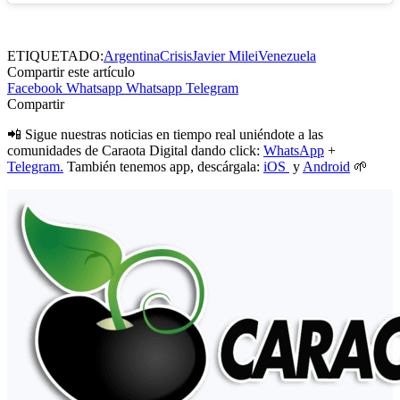
ETIQUETADO:
Argentina
Crisis
Javier Milei
Venezuela
Compartir este artículo
Facebook
Whatsapp
Whatsapp
Telegram
Compartir
📲 Sigue nuestras noticias en tiempo real uniéndote a las
comunidades de Caraota Digital dando click:
WhatsApp
+
Telegram.
También tenemos app, descárgala:
iOS
y
Android
🌱