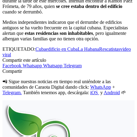
durante la tarde de este miércoles. Intentan encontrar a Ramón Páez
Frómeta, de 79 años, quien
se cree estaba dentro del edificio
cuando se derrumbó.
Medios independientes indicaron que el derrumbe de edificios
antiguos se ha vuelto frecuente en la capital cubana. Especialistas
alertan que
estas residencias son inhabitables
, pero igualmente
albergan varias familias que no tienen otra opción.
ETIQUETADO:
Cuba
edificio en Cuba
La Habana
Rescatistas
video
viral
Compartir este artículo
Facebook
Whatsapp
Whatsapp
Telegram
Compartir
📲 Sigue nuestras noticias en tiempo real uniéndote a las
comunidades de Caraota Digital dando click:
WhatsApp
+
Telegram.
También tenemos app, descárgala:
iOS
y
Android
🌱