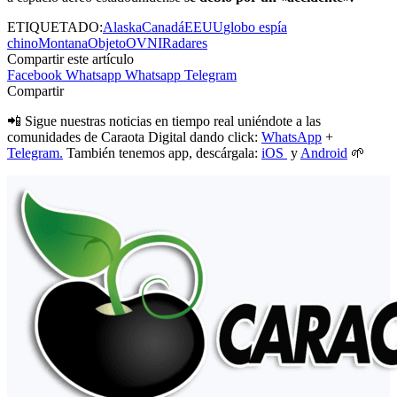
ETIQUETADO:
Alaska
Canadá
EEUU
globo espía
chino
Montana
Objeto
OVNI
Radares
Compartir este artículo
Facebook
Whatsapp
Whatsapp
Telegram
Compartir
📲 Sigue nuestras noticias en tiempo real uniéndote a las
comunidades de Caraota Digital dando click:
WhatsApp
+
Telegram.
También tenemos app, descárgala:
iOS
y
Android
🌱