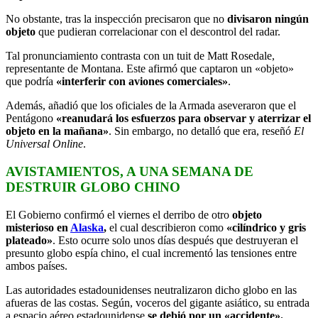
No obstante, tras la inspección precisaron que no
divisaron ningún
objeto
que pudieran correlacionar con el descontrol del radar.
Tal pronunciamiento contrasta con un tuit de Matt Rosedale,
representante de Montana. Este afirmó que captaron un «objeto»
que podría
«interferir con aviones comerciales»
.
Además, añadió que los oficiales de la Armada aseveraron que el
Pentágono
«reanudará los esfuerzos para observar y aterrizar el
objeto en la mañana»
. Sin embargo, no detalló que era, reseñó
El
Universal Online
.
AVISTAMIENTOS, A UNA SEMANA DE
DESTRUIR GLOBO CHINO
El Gobierno confirmó el viernes el derribo de otro
objeto
misterioso en
Alaska
,
el cual describieron como
«cilíndrico y gris
plateado»
. Esto ocurre solo unos días después que destruyeran el
presunto globo espía chino, el cual incrementó las tensiones entre
ambos países.
Las autoridades estadounidenses neutralizaron dicho globo en las
afueras de las costas. Según, voceros del gigante asiático, su entrada
a espacio aéreo estadounidense
se debió por un «accidente».