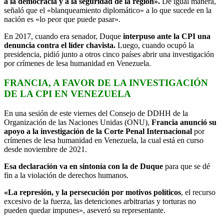
a la democracia y a la seguridad de la región».
De igual manera,
señaló que el «blanqueamiento diplomático» a lo que sucede en la
nación es «lo peor que puede pasar».
En 2017, cuando era senador, Duque
interpuso ante la CPI una
denuncia contra el líder chavista.
Luego, cuando ocupó la
presidencia, pidió junto a otros cinco países abrir una investigación
por crímenes de lesa humanidad en Venezuela.
FRANCIA, A FAVOR DE LA INVESTIGACIÓN
DE LA CPI EN VENEZUELA
En una sesión de este viernes del Consejo de DDHH de la
Organización de las Naciones Unidas (ONU),
Francia anunció su
apoyo a la investigación de la Corte Penal Internacional
por
crímenes de lesa humanidad en Venezuela, la cual está en curso
desde noviembre de 2021.
Esa declaración va en sintonía con la de Duque
para que se dé
fin a la violación de derechos humanos.
«La represión, y la persecución por motivos políticos
, el recurso
excesivo de la fuerza, las detenciones arbitrarias y torturas no
pueden quedar impunes», aseveró su representante.