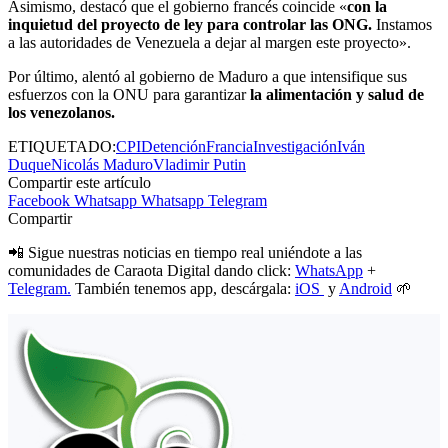
Asimismo, destacó que el gobierno francés coincide «
con la
inquietud del proyecto de ley para controlar las ONG.
Instamos
a las autoridades de Venezuela a dejar al margen este proyecto».
Por último, alentó al gobierno de Maduro a que intensifique sus
esfuerzos con la ONU para garantizar
la alimentación y salud de
los venezolanos.
ETIQUETADO:
CPI
Detención
Francia
Investigación
Iván
Duque
Nicolás Maduro
Vladimir Putin
Compartir este artículo
Facebook
Whatsapp
Whatsapp
Telegram
Compartir
📲 Sigue nuestras noticias en tiempo real uniéndote a las
comunidades de Caraota Digital dando click:
WhatsApp
+
Telegram.
También tenemos app, descárgala:
iOS
y
Android
🌱