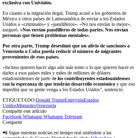
exclusiva con Univisión.
En cuanto a la migración ilegal, Trump acusó a los gobiernos de
México y otros países de Latinoamérica de enviar a los Estados
Unidos a «criminales» y «pandilleros». «No nos envían lo mejor»,
aseguró.
«Nos envían pandilleros de todas partes. Nos envían
personas que tienen problemas mentales».
Por otra parte, Trump desestimó que un alivio de sanciones a
Venezuela o Cuba pueda reducir el número de migrantes
provenientes de esos países.
«Incluso quieren hacer algo aún más tonto o lo que quieren hacer es
darles a esos países miles y miles de millones de dólares
estadounidenses de parte d
e los contribuyentes estadounidenses
con la esperanza de que tendrán desarrollo económico
y que eso
impedirá que su gente venga a los Estados Unidos”, sentenció.
ETIQUETADO:
Donald Trump
Entrevista
Estados
Unidos
Migrantes
Venezuela
Compartir este artículo
Facebook
Whatsapp
Whatsapp
Telegram
Compartir
📲 Sigue nuestras noticias en tiempo real uniéndote a las