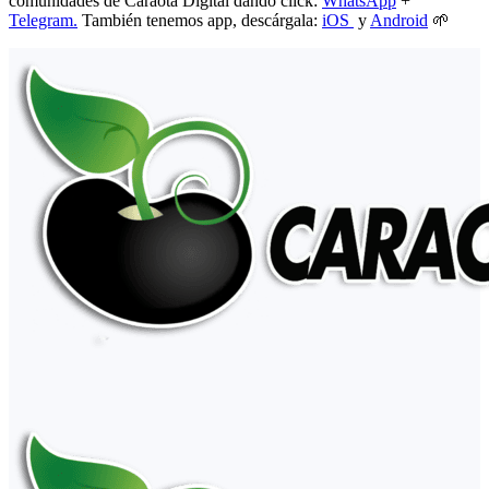
comunidades de Caraota Digital dando click:
WhatsApp
+
Telegram.
También tenemos app, descárgala:
iOS
y
Android
🌱