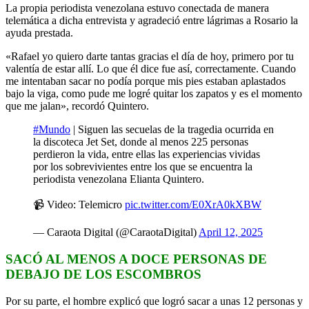
La propia periodista venezolana estuvo conectada de manera
telemática a dicha entrevista y agradeció entre lágrimas a Rosario la
ayuda prestada.
«Rafael yo quiero darte tantas gracias el día de hoy, primero por tu
valentía de estar allí. Lo que él dice fue así, correctamente. Cuando
me intentaban sacar no podía porque mis pies estaban aplastados
bajo la viga, como pude me logré quitar los zapatos y es el momento
que me jalan», recordó Quintero.
#Mundo
| Siguen las secuelas de la tragedia ocurrida en
la discoteca Jet Set, donde al menos 225 personas
perdieron la vida, entre ellas las experiencias vividas
por los sobrevivientes entre los que se encuentra la
periodista venezolana Elianta Quintero.
📹 Video: Telemicro
pic.twitter.com/E0XrA0kXBW
— Caraota Digital (@CaraotaDigital)
April 12, 2025
SACÓ AL MENOS A DOCE PERSONAS DE
DEBAJO DE LOS ESCOMBROS
Por su parte, el hombre explicó que logró sacar a unas 12 personas y