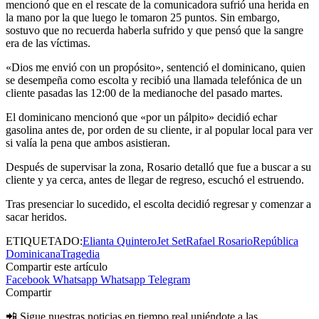
mencionó que en el rescate de la comunicadora sufrió una herida en
la mano por la que luego le tomaron 25 puntos. Sin embargo,
sostuvo que no recuerda haberla sufrido y que pensó que la sangre
era de las víctimas.
«Dios me envió con un propósito», sentenció el dominicano, quien
se desempeña como escolta y recibió una llamada telefónica de un
cliente pasadas las 12:00 de la medianoche del pasado martes.
El dominicano mencionó que «por un pálpito» decidió echar
gasolina antes de, por orden de su cliente, ir al popular local para ver
si valía la pena que ambos asistieran.
Después de supervisar la zona, Rosario detalló que fue a buscar a su
cliente y ya cerca, antes de llegar de regreso, escuchó el estruendo.
Tras presenciar lo sucedido, el escolta decidió regresar y comenzar a
sacar heridos.
ETIQUETADO:
Elianta Quintero
Jet Set
Rafael Rosario
República
Dominicana
Tragedia
Compartir este artículo
Facebook
Whatsapp
Whatsapp
Telegram
Compartir
📲 Sigue nuestras noticias en tiempo real uniéndote a las