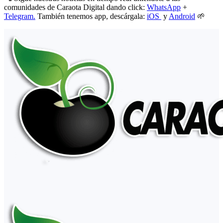
comunidades de Caraota Digital dando click:
WhatsApp
+
Telegram.
También tenemos app, descárgala:
iOS
y
Android
🌱