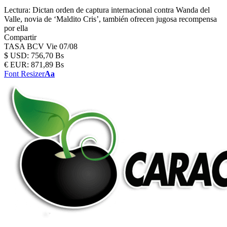
Lectura:
Dictan orden de captura internacional contra Wanda del
Valle, novia de ‘Maldito Cris’, también ofrecen jugosa recompensa
por ella
Compartir
TASA BCV
Vie 07/08
$
USD:
756,70 Bs
€
EUR:
871,89 Bs
Font Resizer
Aa