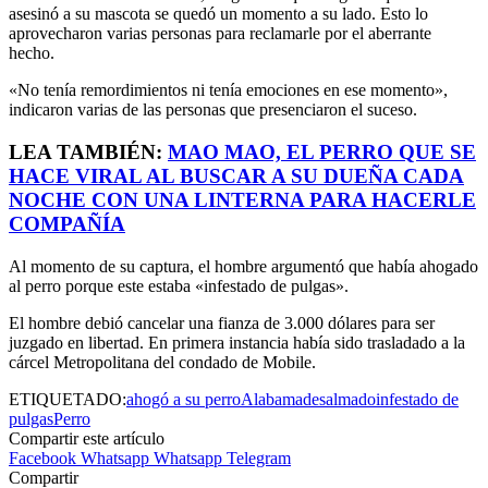
asesinó a su mascota se quedó un momento a su lado. Esto lo
aprovecharon varias personas para reclamarle por el aberrante
hecho.
«No tenía remordimientos ni tenía emociones en ese momento»,
indicaron varias de las personas que presenciaron el suceso.
LEA TAMBIÉN:
MAO MAO, EL PERRO QUE SE
HACE VIRAL AL BUSCAR A SU DUEÑA CADA
NOCHE CON UNA LINTERNA PARA HACERLE
COMPAÑÍA
Al momento de su captura, el hombre argumentó que había ahogado
al perro porque este estaba «infestado de pulgas».
El hombre debió cancelar una fianza de 3.000 dólares para ser
juzgado en libertad. En primera instancia había sido trasladado a la
cárcel Metropolitana del condado de Mobile.
ETIQUETADO:
ahogó a su perro
Alabama
desalmado
infestado de
pulgas
Perro
Compartir este artículo
Facebook
Whatsapp
Whatsapp
Telegram
Compartir