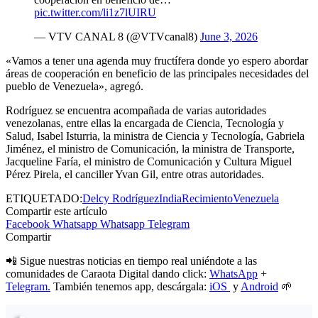
pic.twitter.com/li1z7lUIRU
— VTV CANAL 8 (@VTVcanal8)
June 3, 2026
«Vamos a tener una agenda muy fructífera donde yo espero abordar
áreas de cooperación en beneficio de las principales necesidades del
pueblo de Venezuela», agregó.
Rodríguez se encuentra acompañada de varias autoridades
venezolanas, entre ellas la encargada de Ciencia, Tecnología y
Salud, Isabel Isturria, la ministra de Ciencia y Tecnología, Gabriela
Jiménez, el ministro de Comunicación, la ministra de Transporte,
Jacqueline Faría, el ministro de Comunicación y Cultura Miguel
Pérez Pirela, el canciller Yvan Gil, entre otras autoridades.
ETIQUETADO:
Delcy Rodríguez
India
Recimiento
Venezuela
Compartir este artículo
Facebook
Whatsapp
Whatsapp
Telegram
Compartir
📲 Sigue nuestras noticias en tiempo real uniéndote a las
comunidades de Caraota Digital dando click:
WhatsApp
+
Telegram.
También tenemos app, descárgala:
iOS
y
Android
🌱