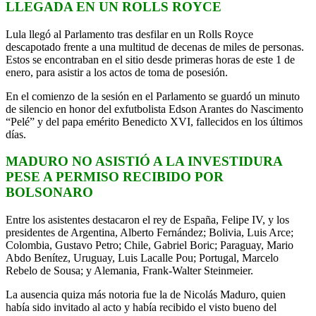
LLEGADA EN UN ROLLS ROYCE
Lula llegó al Parlamento tras desfilar en un Rolls Royce
descapotado frente a una multitud de decenas de miles de personas.
Estos se encontraban en el sitio desde primeras horas de este 1 de
enero, para asistir a los actos de toma de posesión.
En el comienzo de la sesión en el Parlamento se guardó un minuto
de silencio en honor del exfutbolista Edson Arantes do Nascimento
“Pelé” y del papa emérito Benedicto XVI, fallecidos en los últimos
días.
MADURO NO ASISTIÓ A LA INVESTIDURA
PESE A PERMISO RECIBIDO POR
BOLSONARO
Entre los asistentes destacaron el rey de España, Felipe IV, y los
presidentes de Argentina, Alberto Fernández; Bolivia, Luis Arce;
Colombia, Gustavo Petro; Chile, Gabriel Boric; Paraguay, Mario
Abdo Benítez, Uruguay, Luis Lacalle Pou; Portugal, Marcelo
Rebelo de Sousa; y Alemania, Frank-Walter Steinmeier.
La ausencia quiza más notoria fue la de Nicolás Maduro, quien
había sido invitado al acto y había recibido el visto bueno del