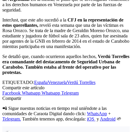
a los derechos humanos en Venezuela por parte de las fuerzas de
seguridad.
InterJust, que este año sucedió a la
CFJ en la representación de
estos querellantes,
reveló esta semana que una de las víctimas es
Rosa Orozco. Se trata de la madre de Geraldin Moreno Orozco, una
estudiante y jugadora de fútbol sala de 23 años, quien fue asesinada
por agentes de la GNB en febrero de 2014 en el estado de Carabobo
mientras participaba en una manifestación.
Se detalló que, cuando ocurrieron aquellos hechos,
Verdú Torrelles
era comandante del destacamento de Seguridad Urbana de
Carabobo. También estaba al frente del operativo por las
protestas.
ETIQUETADO:
España
Venezuela
Verdú Torrelles
Compartir este artículo
Facebook
Whatsapp
Whatsapp
Telegram
Compartir
📲 Sigue nuestras noticias en tiempo real uniéndote a las
comunidades de Caraota Digital dando click:
WhatsApp
+
Telegram.
También tenemos app, descárgala:
iOS
y
Android
🌱