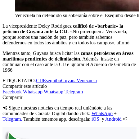
Venezuela ha defendido su soberanía sobre el Esequibo desde ha
La vicepresidente Delcy Rodríguez
calificó de «barbarie» la
petición de Guyana ante la CIJ
. «No provoquen a Venezuela,
porque somos una nación de paz, pero también sabemos
defendernos en todos los ámbitos y en todos los campos», afirmó.
Mientras tanto, Guyana busca licitar las
zonas petroleras en áreas
marítimas pendientes de delimitación
. Además, insiste en
continuar con el caso ante la CIJ e ignorar el Acuerdo de Ginebra de
1966.
ETIQUETADO:
CIJ
Esequibo
Guyana
Venezuela
Compartir este artículo
Facebook
Whatsapp
Whatsapp
Telegram
Compartir
📲 Sigue nuestras noticias en tiempo real uniéndote a las
comunidades de Caraota Digital dando click:
WhatsApp
+
Telegram.
También tenemos app, descárgala:
iOS
y
Android
🌱