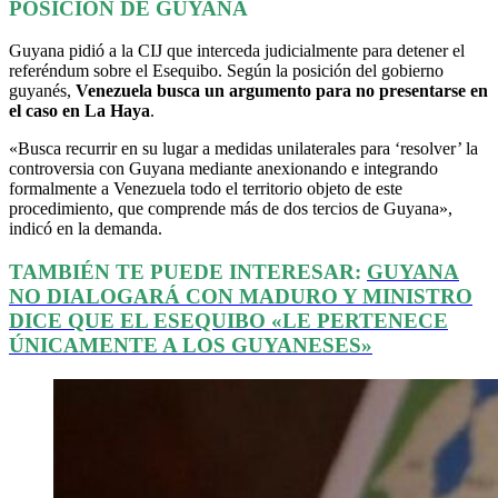
POSICIÓN DE GUYANA
Guyana pidió a la CIJ que interceda judicialmente para detener el
referéndum sobre el Esequibo. Según la posición del gobierno
guyanés,
Venezuela busca un argumento para no presentarse en
el caso en La Haya
.
«Busca recurrir en su lugar a medidas unilaterales para ‘resolver’ la
controversia con Guyana mediante anexionando e integrando
formalmente a Venezuela todo el territorio objeto de este
procedimiento, que comprende más de dos tercios de Guyana»,
indicó en la demanda.
TAMBIÉN TE PUEDE INTERESAR:
GUYANA
NO DIALOGARÁ CON MADURO Y MINISTRO
DICE QUE EL ESEQUIBO «LE PERTENECE
ÚNICAMENTE A LOS GUYANESES»