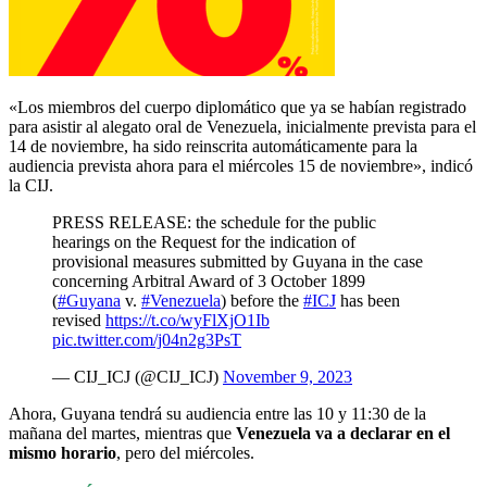
«Los miembros del cuerpo diplomático que ya se habían registrado
para asistir al alegato oral de Venezuela, inicialmente prevista para el
14 de noviembre, ha sido reinscrita automáticamente para la
audiencia prevista ahora para el miércoles 15 de noviembre», indicó
la CIJ.
PRESS RELEASE: the schedule for the public
hearings on the Request for the indication of
provisional measures submitted by Guyana in the case
concerning Arbitral Award of 3 October 1899
(
#Guyana
v.
#Venezuela
) before the
#ICJ
has been
revised
https://t.co/wyFlXjO1Ib
pic.twitter.com/j04n2g3PsT
— CIJ_ICJ (@CIJ_ICJ)
November 9, 2023
Ahora, Guyana tendrá su audiencia entre las 10 y 11:30 de la
mañana del martes, mientras que
Venezuela va a declarar en el
mismo horario
, pero del miércoles.