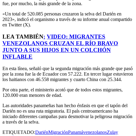
fue, por mucho, la más grande de la zona.
«Un total de 520.085 personas cruzaron la selva del Darién en
2023», indicó el organismo a través de su informe anual compartido
en Twitter (X).
LEA TAMBIÉN
:
VIDEO: MIGRANTES
VENEZOLANOS CRUZAN EL RÍO BRAVO
JUNTO A SUS HIJOS EN UN COLCHÓN
INFLABLE
En esta línea, señaló que la segunda migración más grande que pasó
por la zona fue la de Ecuador con 57.222. En tercer lugar estuvieron
los haitianos con 46.558 migrantes y cuarto China con 25.344.
Por otra parte, el ministerio acotó que de todos estos migrantes,
120.000 eran menores de edad.
Las autoridades panameñas han hecho énfasis en que el tapón del
Darién no es una ruta migratoria. El país centroamericano ha
iniciado diferentes campañas para desmotivar la peligrosa migración
a través de la selva.
ETIQUETADO:
Darién
Migración
Panamá
venezolanos
Zulay