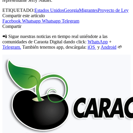
representante Jerry Nadler.
ETIQUETADO:
Estados Unidos
Georgia
Migrantes
Proyecto de Ley
Compartir este artículo
Facebook
Whatsapp
Whatsapp
Telegram
Compartir
📲 Sigue nuestras noticias en tiempo real uniéndote a las
comunidades de Caraota Digital dando click:
WhatsApp
+
Telegram.
También tenemos app, descárgala:
iOS
y
Android
🌱