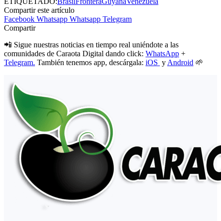
ETIQUETADO:
Brasil
Frontera
Guyana
Venezuela
Compartir este artículo
Facebook
Whatsapp
Whatsapp
Telegram
Compartir
📲 Sigue nuestras noticias en tiempo real uniéndote a las
comunidades de Caraota Digital dando click:
WhatsApp
+
Telegram.
También tenemos app, descárgala:
iOS
y
Android
🌱