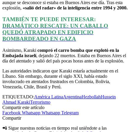
aunque se desconoce si estaba en Buenos Aires ese día. Tras esta
explosión,
«salió del radar» de la inteligencia entre 1994 y 2000.
TAMBIÉN TE PUEDE INTERESAR:
DRAMÁTICO RESCATE: UN CABALLO
QUEDÓ ATRAPADO EN EDIFICIO
BOMBARDEADO EN GAZA
Asimismo, Karaki
compró el carro bomba que explotó en la
Embajada israelí
, dejando 22 muertos. Estaba en Buenos Aires el
día del atentado y salió del país pocas horas antes de la explosión.
Las autoridades indicaron que Karaki estaría actualmente en el
Líbano. Sin embargo, durante el siglo XXI, había estado
involucrado en atentados frustrados en Colombia, Bolivia,
Venezuela, Chile, Brasil y Perú.
ETIQUETADO:
América Latina
Argentina
Hezbollah
Hussein
Ahmad Karaki
Terrorismo
Compartir este artículo
Facebook
Whatsapp
Whatsapp
Telegram
Compartir
📲 Sigue nuestras noticias en tiempo real uniéndote a las