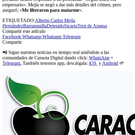
empresario». Mejía se negó a dar más detalles del crimen, pero
aseguró: «
Me liberaron para matarme
».
ETIQUETADO:
Alberto Carlos Mejía
Hernández
Barranquilla
Detenido
Sicario
Tren de Aragua
Compartir este artículo
Facebook
Whatsapp
Whatsapp
Telegram
Compartir
📲 Sigue nuestras noticias en tiempo real uniéndote a las
comunidades de Caraota Digital dando click:
WhatsApp
+
Telegram.
También tenemos app, descárgala:
iOS
y
Android
🌱