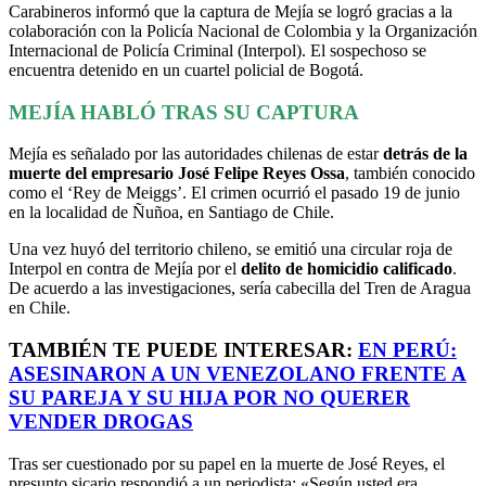
Carabineros informó que la captura de Mejía se logró gracias a la
colaboración con la Policía Nacional de Colombia y la Organización
Internacional de Policía Criminal (Interpol). El sospechoso se
encuentra detenido en un cuartel policial de Bogotá.
MEJÍA HABLÓ TRAS SU CAPTURA
Mejía es señalado por las autoridades chilenas de estar
detrás de la
muerte del empresario José Felipe Reyes Ossa
, también conocido
como el ‘Rey de Meiggs’. El crimen ocurrió el pasado 19 de junio
en la localidad de Ñuñoa, en Santiago de Chile.
Una vez huyó del territorio chileno, se emitió una circular roja de
Interpol en contra de Mejía por el
delito de homicidio calificado
.
De acuerdo a las investigaciones, sería cabecilla del Tren de Aragua
en Chile.
TAMBIÉN TE PUEDE INTERESAR:
EN PERÚ:
ASESINARON A UN VENEZOLANO FRENTE A
SU PAREJA Y SU HIJA POR NO QUERER
VENDER DROGAS
Tras ser cuestionado por su papel en la muerte de José Reyes, el
presunto sicario respondió a un periodista: «Según usted era