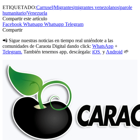
ETIQUETADO:
Carrusel|Migrantes|migrantes venezolanos|parole
humanitario|Venezuela
Compartir este artículo
Facebook
Whatsapp
Whatsapp
Telegram
Compartir
📲 Sigue nuestras noticias en tiempo real uniéndote a las
comunidades de Caraota Digital dando click:
WhatsApp
+
Telegram.
También tenemos app, descárgala:
iOS
y
Android
🌱