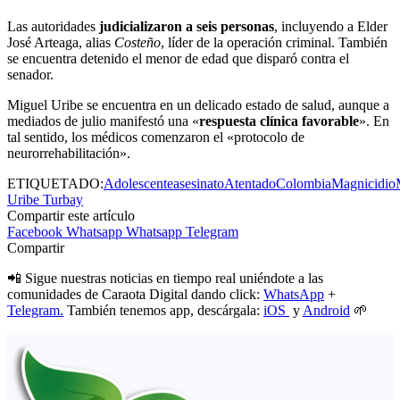
Las autoridades
judicializaron a seis personas
, incluyendo a Elder
José Arteaga, alias
Costeño
, líder de la operación criminal. También
se encuentra detenido el menor de edad que disparó contra el
senador.
Miguel Uribe se encuentra en un delicado estado de salud, aunque a
mediados de julio manifestó una «
respuesta clínica favorable
». En
tal sentido, los médicos comenzaron el «protocolo de
neurorrehabilitación».
ETIQUETADO:
Adolescente
asesinato
Atentado
Colombia
Magnicidio
Uribe Turbay
Compartir este artículo
Facebook
Whatsapp
Whatsapp
Telegram
Compartir
📲 Sigue nuestras noticias en tiempo real uniéndote a las
comunidades de Caraota Digital dando click:
WhatsApp
+
Telegram.
También tenemos app, descárgala:
iOS
y
Android
🌱