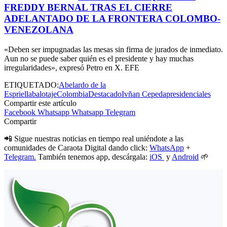
FREDDY BERNAL TRAS EL CIERRE
ADELANTADO DE LA FRONTERA COLOMBO-
VENEZOLANA
«Deben ser impugnadas las mesas sin firma de jurados de inmediato.
Aun no se puede saber quién es el presidente y hay muchas
irregularidades», expresó Petro en X. EFE
ETIQUETADO:
Abelardo de la
Espriella
balotaje
Colombia
Destacado
Ivñan Cepeda
presidenciales
Compartir este artículo
Facebook
Whatsapp
Whatsapp
Telegram
Compartir
📲 Sigue nuestras noticias en tiempo real uniéndote a las
comunidades de Caraota Digital dando click:
WhatsApp
+
Telegram.
También tenemos app, descárgala:
iOS
y
Android
🌱