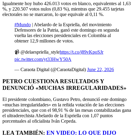
Igualmente hoy hubo 426.013 votos en blanco, equivalentes al 1,63
%, y 220.507 votos nulos (0,83 %), mientras que 29.455 tarjetas
electorales no se marcaron, lo que equivale al 0,11 %.
#Mundo
| Abelardo de la Espriella, del movimiento
Defensores de la Patria, ganó este domingo en segunda
vuelta las elecciones presidenciales en Colombia al
obtener 12,9 millones de votos.
📹 @delaespriella_style
https://t.co/j89vKpoSJr
pic.twitter.com/yt33HwY50A
— Caraota Digital (@CaraotaDigital)
June 22, 2026
PETRO CUESTIONA RESULTADOS Y
DENUNCIÓ «MUCHAS IRREGULARIDADES»
El presidente colombiano, Gustavo Petro, denunció este domingo
«muchas irregularidades» en la reñida votación de las elecciones
presidenciales, que con el 98,91 % de las mesas contabilizadas gana
el ultraderechista Abelardo de la Espriella con 1,07 puntos
porcentuales al oficialista Iván Cepeda.
LEA TAMBIÉN:
EN VIDEO: LO QUE DIJO