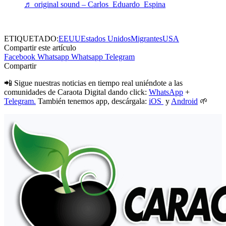
♬ original sound – Carlos_Eduardo_Espina
ETIQUETADO:
EEUU
Estados Unidos
Migrantes
USA
Compartir este artículo
Facebook
Whatsapp
Whatsapp
Telegram
Compartir
📲 Sigue nuestras noticias en tiempo real uniéndote a las
comunidades de Caraota Digital dando click:
WhatsApp
+
Telegram.
También tenemos app, descárgala:
iOS
y
Android
🌱