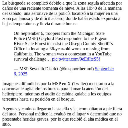
La búsqueda se complicó debido a que la zona seguía afectada por
daños de una reciente tormenta de nieve. A las 10:40 de la mañana
del sábado, una aeronave de la policía localizó a la mujer en una
zona pantanosa y de difícil acceso, donde había estado expuesta a
bajas temperaturas y lluvia durante horas.
On September 6, troopers from the Michigan State
Police (MSP) Gaylord Post responded to the Pigeon
River State Forest to assist the Otsego County Sheriff’s
Office in locating a 36-year-old woman missing from
California. The woman was a contestant in a YouTube
survival challenge…
pic.twitter.com/9eEdIteS5f
— MSP Seventh District (@mspnorthernmi)
September
6, 2025
Imágenes difundidas por la MSP en X (Twitter) mostraron a la
concursante agitando los brazos para llamar la atención del
helicóptero, mientras el audio de cabina guiaba a los equipos
terrestres hasta su posición en el bosque.
Agentes y caninos llegaron hasta ella y la acompañaron a pie fuera
del área. Personal médico la evaluó en el lugar y determinó que no
presentaba heridas graves, por lo que recibió el alta médica en el
sitio.