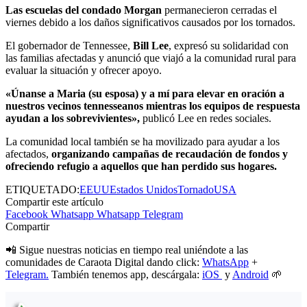
Las escuelas del condado Morgan
permanecieron cerradas el
viernes debido a los daños significativos causados por los tornados.
El gobernador de Tennessee,
Bill Lee
, expresó su solidaridad con
las familias afectadas y anunció que viajó a la comunidad rural para
evaluar la situación y ofrecer apoyo.
«Únanse a Maria (su esposa) y a mí para elevar en oración a
nuestros vecinos tennesseanos mientras los equipos de respuesta
ayudan a los sobrevivientes»,
publicó Lee en redes sociales.
La comunidad local también se ha movilizado para ayudar a los
afectados,
organizando campañas de recaudación de fondos y
ofreciendo refugio a aquellos que han perdido sus hogares.
ETIQUETADO:
EEUU
Estados Unidos
Tornado
USA
Compartir este artículo
Facebook
Whatsapp
Whatsapp
Telegram
Compartir
📲 Sigue nuestras noticias en tiempo real uniéndote a las
comunidades de Caraota Digital dando click:
WhatsApp
+
Telegram.
También tenemos app, descárgala:
iOS
y
Android
🌱