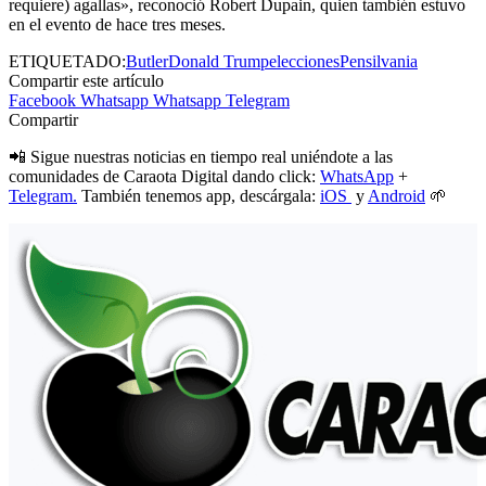
requiere) agallas», reconoció Robert Dupain, quien también estuvo
en el evento de hace tres meses.
ETIQUETADO:
Butler
Donald Trump
elecciones
Pensilvania
Compartir este artículo
Facebook
Whatsapp
Whatsapp
Telegram
Compartir
📲 Sigue nuestras noticias en tiempo real uniéndote a las
comunidades de Caraota Digital dando click:
WhatsApp
+
Telegram.
También tenemos app, descárgala:
iOS
y
Android
🌱