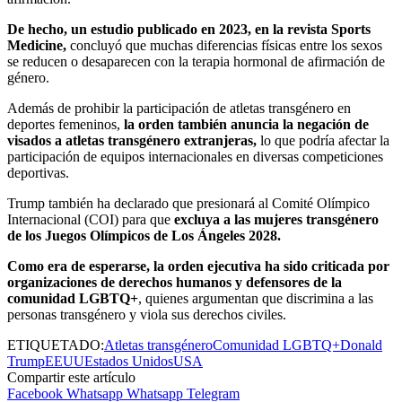
De hecho, un estudio publicado en 2023, en la revista Sports
Medicine,
concluyó que muchas diferencias físicas entre los sexos
se reducen o desaparecen con la terapia hormonal de afirmación de
género.
Además de prohibir la participación de atletas transgénero en
deportes femeninos,
la orden también anuncia la negación de
visados a atletas transgénero extranjeras,
lo que podría afectar la
participación de equipos internacionales en diversas competiciones
deportivas.
Trump también ha declarado que presionará al Comité Olímpico
Internacional (COI) para que
excluya a las mujeres transgénero
de los Juegos Olímpicos de Los Ángeles 2028.
Como era de esperarse, la orden ejecutiva ha sido criticada por
organizaciones de derechos humanos y defensores de la
comunidad LGBTQ+
, quienes argumentan que discrimina a las
personas transgénero y viola sus derechos civiles.
ETIQUETADO:
Atletas transgénero
Comunidad LGBTQ+
Donald
Trump
EEUU
Estados Unidos
USA
Compartir este artículo
Facebook
Whatsapp
Whatsapp
Telegram