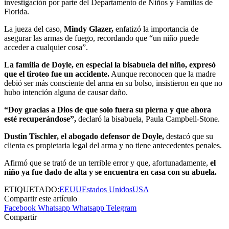
investigación por parte del Departamento de Niños y Familias de
Florida.
La jueza del caso,
Mindy Glazer,
enfatizó la importancia de
asegurar las armas de fuego, recordando que “un niño puede
acceder a cualquier cosa”.
La familia de Doyle, en especial la bisabuela del niño, expresó
que el tiroteo fue un accidente.
Aunque reconocen que la madre
debió ser más consciente del arma en su bolso, insistieron en que no
hubo intención alguna de causar daño.
“Doy gracias a Dios de que solo fuera su pierna y que ahora
esté recuperándose”,
declaró la bisabuela, Paula Campbell-Stone.
Dustin Tischler,
el abogado defensor de Doyle,
destacó que su
clienta es propietaria legal del arma y no tiene antecedentes penales.
Afirmó que se trató de un terrible error y que, afortunadamente,
el
niño ya fue dado de alta y se encuentra en casa con su abuela.
ETIQUETADO:
EEUU
Estados Unidos
USA
Compartir este artículo
Facebook
Whatsapp
Whatsapp
Telegram
Compartir