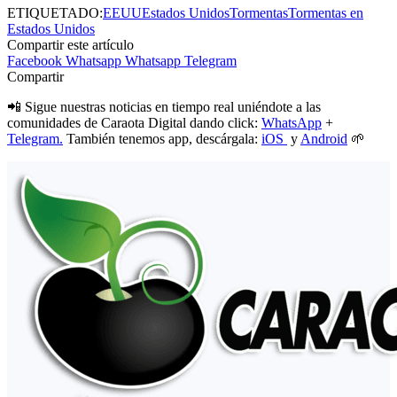
ETIQUETADO:
EEUU
Estados Unidos
Tormentas
Tormentas en
Estados Unidos
Compartir este artículo
Facebook
Whatsapp
Whatsapp
Telegram
Compartir
📲 Sigue nuestras noticias en tiempo real uniéndote a las
comunidades de Caraota Digital dando click:
WhatsApp
+
Telegram.
También tenemos app, descárgala:
iOS
y
Android
🌱