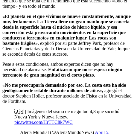
remarcó que se trata de un fenómeno que está sucediendo «todo el
tiempo» y en todo el mundo.
«El planeta en el que vivimos se mueve constantemente, aunque
muy lentamente. La Tierra tiene un gran manto que se conecta
desde la superficie hasta el núcleo de hierro líquido, y esa
convección está provocando movimientos en la superficie que
conducen a terremotos en cualquier lugar. Las rocas son
bastante frágiles»
, explicó por su parte Jeffrey Park, profesor de
Ciencias Planetarias y de la Tierra en la Universidad de Yale, lo que
se esconde detrás de estos sucesos.
Pese a estas condiciones, ambos expertos dicen que no hay
necesidad de alarmarse.
Enfatizaron que no se espera ningún
terremoto de gran magnitud en el corto plazo.
«No me preocuparía demasiado por eso. La costa este ha sido
geológicamente estable durante millones de años»,
agregó el
doctor Stephen Holler, profesor asociado de Física en la Universidad
de Fordham.
🇺🇲 | Imágenes del sismo de magnitud 4,8 que sacudió
Nueva York y Nueva Jersey.
pic.twitter.com/HrTTC8k7WC
— Alerta Mundial (@AlertaMundoNews)
April 5,