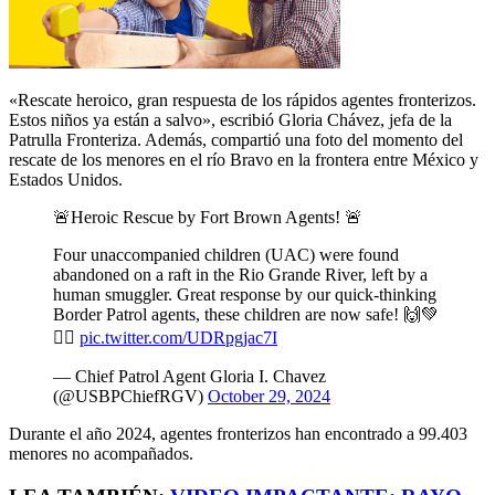
«Rescate heroico, gran respuesta de los rápidos agentes fronterizos.
Estos niños ya están a salvo», escribió Gloria Chávez, jefa de la
Patrulla Fronteriza. Además, compartió una foto del momento del
rescate de los menores en el río Bravo en la frontera entre México y
Estados Unidos.
🚨Heroic Rescue by Fort Brown Agents! 🚨
Four unaccompanied children (UAC) were found
abandoned on a raft in the Rio Grande River, left by a
human smuggler. Great response by our quick-thinking
Border Patrol agents, these children are now safe! 🙌💚
👮‍♂️
pic.twitter.com/UDRpgjac7I
— Chief Patrol Agent Gloria I. Chavez
(@USBPChiefRGV)
October 29, 2024
Durante el año 2024, agentes fronterizos han encontrado a 99.403
menores no acompañados.