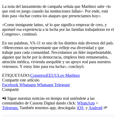
La nota del lanzamiento de campaña señala que Martínez sabe «lo
que está en juego cuando las instituciones fallan». Por ende, está
listo para «luchar contra los ataques que presenciamos hoy».
«Como inmigrante latino, sé lo que significa empezar de cero, y
aportaré esa experiencia a la lucha por las familias trabajadoras en el
Congreso», continuó.
En sus palabras, VA-11 es uno de los distritos más diversos del país.
«Merecemos un representante que refleje esa diversidad y que
trabaje para cada comunidad. Necesitamos un líder inquebrantable,
alguien que luche por la democracia, empleos bien remunerados,
atención médica, vivienda asequible y un apoyo real para nuestros
veteranos. Y estoy listo para esa lucha», concluyó.
ETIQUETADO:
Congreso
EEUU
Leo Martínez
Compartir este artículo
Facebook
Whatsapp
Whatsapp
Telegram
Compartir
📲 Sigue nuestras noticias en tiempo real uniéndote a las
comunidades de Caraota Digital dando click:
WhatsApp
+
Telegram.
También tenemos app, descárgala:
iOS
y
Android
🌱