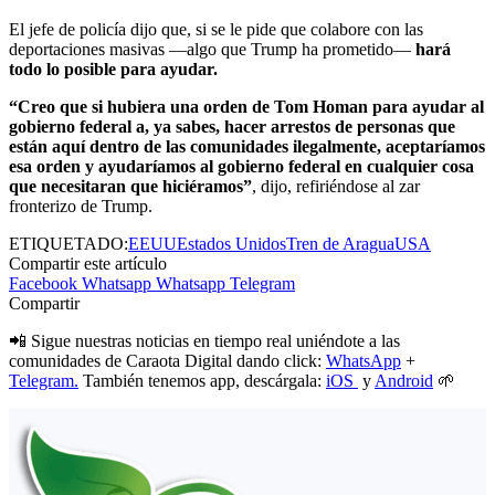
El jefe de policía dijo que, si se le pide que colabore con las
deportaciones masivas —algo que Trump ha prometido—
hará
todo lo posible para ayudar.
“Creo que si hubiera una orden de Tom Homan para ayudar al
gobierno federal a, ya sabes, hacer arrestos de personas que
están aquí dentro de las comunidades ilegalmente, aceptaríamos
esa orden y ayudaríamos al gobierno federal en cualquier cosa
que necesitaran que hiciéramos”
, dijo, refiriéndose al zar
fronterizo de Trump.
ETIQUETADO:
EEUU
Estados Unidos
Tren de Aragua
USA
Compartir este artículo
Facebook
Whatsapp
Whatsapp
Telegram
Compartir
📲 Sigue nuestras noticias en tiempo real uniéndote a las
comunidades de Caraota Digital dando click:
WhatsApp
+
Telegram.
También tenemos app, descárgala:
iOS
y
Android
🌱