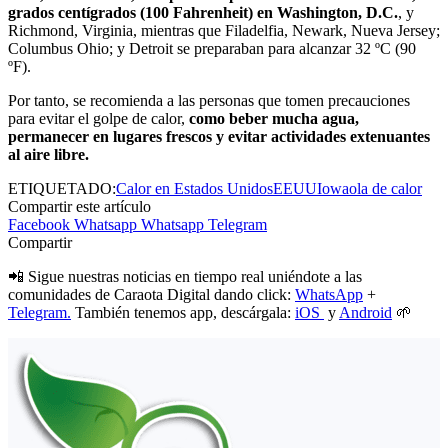
grados centígrados (100 Fahrenheit) en Washington, D.C.
, y
Richmond, Virginia, mientras que Filadelfia, Newark, Nueva Jersey;
Columbus Ohio; y Detroit se preparaban para alcanzar 32 ºC (90
ºF).
Por tanto, se recomienda a las personas que tomen precauciones
para evitar el golpe de calor,
como beber mucha agua,
permanecer en lugares frescos y evitar actividades extenuantes
al aire libre.
ETIQUETADO:
Calor en Estados Unidos
EEUU
Iowa
ola de calor
Compartir este artículo
Facebook
Whatsapp
Whatsapp
Telegram
Compartir
📲 Sigue nuestras noticias en tiempo real uniéndote a las
comunidades de Caraota Digital dando click:
WhatsApp
+
Telegram.
También tenemos app, descárgala:
iOS
y
Android
🌱