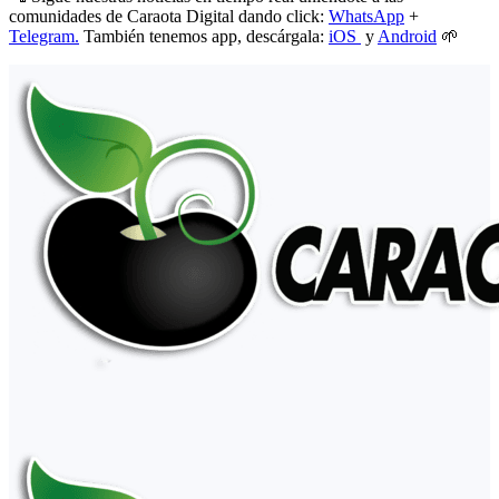
comunidades de Caraota Digital dando click:
WhatsApp
+
Telegram.
También tenemos app, descárgala:
iOS
y
Android
🌱