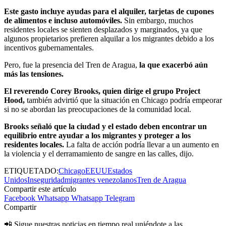
Este gasto incluye ayudas para el alquiler, tarjetas de cupones
de alimentos e incluso automóviles.
Sin embargo, muchos
residentes locales se sienten desplazados y marginados, ya que
algunos propietarios prefieren alquilar a los migrantes debido a los
incentivos gubernamentales.
Pero, fue la presencia del Tren de Aragua,
la que exacerbó aún
más las tensiones.
El reverendo Corey Brooks, quien dirige el grupo Project
Hood,
también advirtió que la situación en Chicago podría empeorar
si no se abordan las preocupaciones de la comunidad local.
Brooks señaló que la ciudad y el estado deben encontrar un
equilibrio entre ayudar a los migrantes y proteger a los
residentes locales.
La falta de acción podría llevar a un aumento en
la violencia y el derramamiento de sangre en las calles, dijo.
ETIQUETADO:
Chicago
EEUU
Estados
Unidos
Inseguridad
migrantes venezolanos
Tren de Aragua
Compartir este artículo
Facebook
Whatsapp
Whatsapp
Telegram
Compartir
📲 Sigue nuestras noticias en tiempo real uniéndote a las