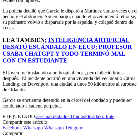
escaló con rapidez.
La policía detalló que García le disparó a Martínez varias veces en el
pecho y el abdomen. Sin embargo, cuando el joven intentó retirarse,
su padrastro volvió a dispararle por la espalda, y colapsó dentro de
la casa.
LEA TAMBIÉN
:
INTELIGENCIA ARTIFICIAL
DESATÓ ESCÁNDALO EN
EEUU
: PROFESOR
USABA CHATGPT Y TODO TERMINÓ MAL
CON UN ESTUDIANTE
El joven fue trasladado a un hospital local, pero falleció horas
después. El incidente ocurrió en una vivienda del vecindario Citrus
Landing, en Davenport, una ciudad a unos 50 kilómetros al suroeste
de Orlando.
García se encuentra detenido en la cárcel del condado y puede ser
condenado a cadena perpetua.
ETIQUETADO:
asesinato
Estados Unidos
Florida
Fortnite
Compartir este artículo
Facebook
Whatsapp
Whatsapp
Telegram
Compartir