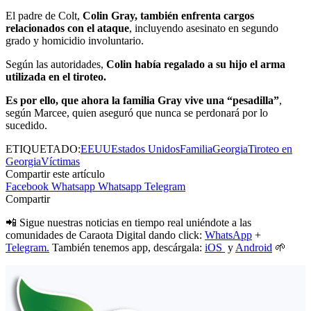
El padre de Colt,
Colin Gray, también enfrenta cargos
relacionados con el ataque
, incluyendo asesinato en segundo
grado y homicidio involuntario.
Según las autoridades,
Colin había regalado a su hijo el arma
utilizada en el tiroteo.
Es por ello, que ahora la familia Gray vive una “pesadilla”
,
según Marcee, quien aseguró que nunca se perdonará por lo
sucedido.
ETIQUETADO:
EEUU
Estados Unidos
Familia
Georgia
Tiroteo en
Georgia
Víctimas
Compartir este artículo
Facebook
Whatsapp
Whatsapp
Telegram
Compartir
📲 Sigue nuestras noticias en tiempo real uniéndote a las
comunidades de Caraota Digital dando click:
WhatsApp
+
Telegram.
También tenemos app, descárgala:
iOS
y
Android
🌱