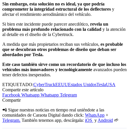
Sin embargo, esta solución no es ideal, ya que podría
comprometer la integridad estructural de los deflectores
y
afectar el rendimiento aerodinámico del vehículo.
Si bien este incidente puede parecer anecdótico,
revela un
problema más profundo relacionado con la calidad
y la atención
al detalle en el diseño de la Cybertruck.
A medida que más propietarios reciban sus vehículos,
es probable
que se descubran otros problemas de diseño que deban ser
abordados por Tesla.
Este caso también sirve como un recordatorio de que incluso los
vehículos más innovadores y tecnológicamente
avanzados pueden
tener defectos inesperados.
ETIQUETADO:
CyberTruck
EEUU
Estados Unidos
Tesla
USA
Compartir este artículo
Facebook
Whatsapp
Whatsapp
Telegram
Compartir
📲 Sigue nuestras noticias en tiempo real uniéndote a las
comunidades de Caraota Digital dando click:
WhatsApp
+
Telegram.
También tenemos app, descárgala:
iOS
y
Android
🌱