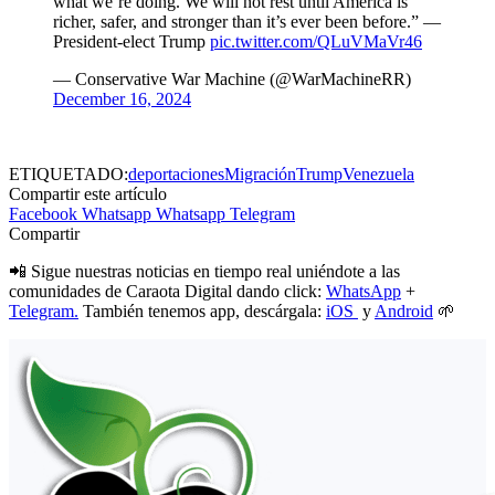
what we’re doing. We will not rest until America is
richer, safer, and stronger than it’s ever been before.” —
President-elect Trump
pic.twitter.com/QLuVMaVr46
— Conservative War Machine (@WarMachineRR)
December 16, 2024
ETIQUETADO:
deportaciones
Migración
Trump
Venezuela
Compartir este artículo
Facebook
Whatsapp
Whatsapp
Telegram
Compartir
📲 Sigue nuestras noticias en tiempo real uniéndote a las
comunidades de Caraota Digital dando click:
WhatsApp
+
Telegram.
También tenemos app, descárgala:
iOS
y
Android
🌱