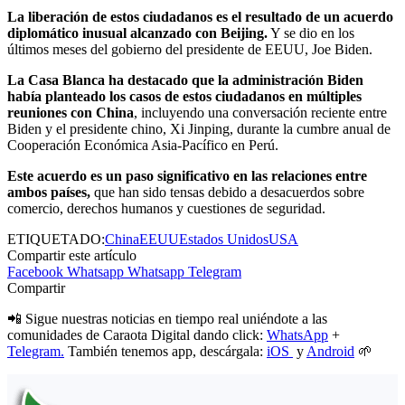
La liberación de estos ciudadanos es el resultado de un acuerdo
diplomático inusual alcanzado con Beijing.
Y se dio en los
últimos meses del gobierno del presidente de EEUU, Joe Biden.
La Casa Blanca ha destacado que la administración Biden
había planteado los casos de estos ciudadanos en múltiples
reuniones con China
, incluyendo una conversación reciente entre
Biden y el presidente chino, Xi Jinping, durante la cumbre anual de
Cooperación Económica Asia-Pacífico en Perú.
Este acuerdo es un paso significativo en las relaciones entre
ambos países,
que han sido tensas debido a desacuerdos sobre
comercio, derechos humanos y cuestiones de seguridad.
ETIQUETADO:
China
EEUU
Estados Unidos
USA
Compartir este artículo
Facebook
Whatsapp
Whatsapp
Telegram
Compartir
📲 Sigue nuestras noticias en tiempo real uniéndote a las
comunidades de Caraota Digital dando click:
WhatsApp
+
Telegram.
También tenemos app, descárgala:
iOS
y
Android
🌱