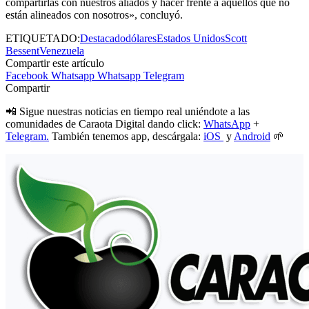
compartirlas con nuestros aliados y hacer frente a aquellos que no
están alineados con nosotros», concluyó.
ETIQUETADO:
Destacado
dólares
Estados Unidos
Scott
Bessent
Venezuela
Compartir este artículo
Facebook
Whatsapp
Whatsapp
Telegram
Compartir
📲 Sigue nuestras noticias en tiempo real uniéndote a las
comunidades de Caraota Digital dando click:
WhatsApp
+
Telegram.
También tenemos app, descárgala:
iOS
y
Android
🌱