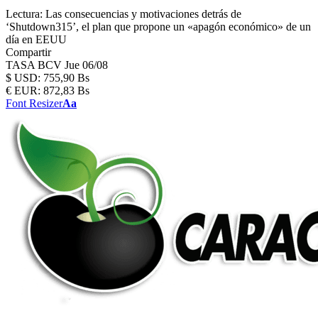
Lectura:
Las consecuencias y motivaciones detrás de
‘Shutdown315’, el plan que propone un «apagón económico» de un
día en EEUU
Compartir
TASA BCV
Jue 06/08
$
USD:
755,90 Bs
€
EUR:
872,83 Bs
Font Resizer
Aa