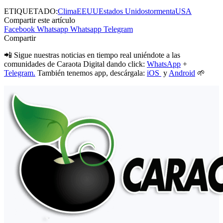
ETIQUETADO:
Clima
EEUU
Estados Unidos
tormenta
USA
Compartir este artículo
Facebook
Whatsapp
Whatsapp
Telegram
Compartir
📲 Sigue nuestras noticias en tiempo real uniéndote a las
comunidades de Caraota Digital dando click:
WhatsApp
+
Telegram.
También tenemos app, descárgala:
iOS
y
Android
🌱