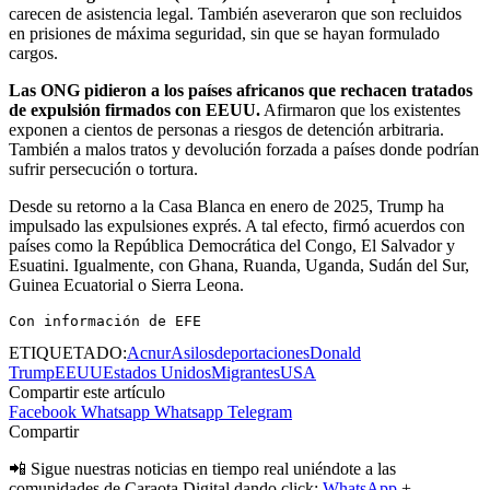
carecen de asistencia legal. También aseveraron que son recluidos
en prisiones de máxima seguridad, sin que se hayan formulado
cargos.
Las ONG pidieron a los países africanos que rechacen tratados
de expulsión firmados con EEUU.
Afirmaron que los existentes
exponen a cientos de personas a riesgos de detención arbitraria.
También a malos tratos y devolución forzada a países donde podrían
sufrir persecución o tortura.
Desde su retorno a la Casa Blanca en enero de 2025, Trump ha
impulsado las expulsiones exprés. A tal efecto, firmó acuerdos con
países como la República Democrática del Congo, El Salvador y
Esuatini. Igualmente, con Ghana, Ruanda, Uganda, Sudán del Sur,
Guinea Ecuatorial o Sierra Leona.
Con información de EFE
ETIQUETADO:
Acnur
Asilos
deportaciones
Donald
Trump
EEUU
Estados Unidos
Migrantes
USA
Compartir este artículo
Facebook
Whatsapp
Whatsapp
Telegram
Compartir
📲 Sigue nuestras noticias en tiempo real uniéndote a las
comunidades de Caraota Digital dando click:
WhatsApp
+