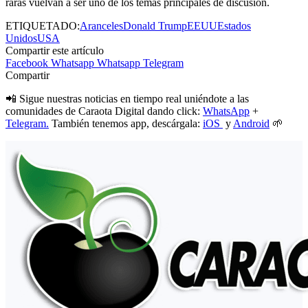
raras vuelvan a ser uno de los temas principales de discusión.
ETIQUETADO:
Aranceles
Donald Trump
EEUU
Estados
Unidos
USA
Compartir este artículo
Facebook
Whatsapp
Whatsapp
Telegram
Compartir
📲 Sigue nuestras noticias en tiempo real uniéndote a las
comunidades de Caraota Digital dando click:
WhatsApp
+
Telegram.
También tenemos app, descárgala:
iOS
y
Android
🌱