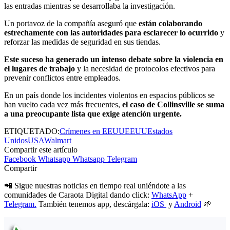
las entradas mientras se desarrollaba la investigación.
Un portavoz de la compañía aseguró que
están colaborando
estrechamente con las autoridades para esclarecer lo ocurrido
y
reforzar las medidas de seguridad en sus tiendas.
Este suceso ha generado un intenso debate sobre la violencia en
el lugares de trabajo
y la necesidad de protocolos efectivos para
prevenir conflictos entre empleados.
En un país donde los incidentes violentos en espacios públicos se
han vuelto cada vez más frecuentes,
el caso de Collinsville se suma
a una preocupante lista que exige atención urgente.
ETIQUETADO:
Crímenes en EEUU
EEUU
Estados
Unidos
USA
Walmart
Compartir este artículo
Facebook
Whatsapp
Whatsapp
Telegram
Compartir
📲 Sigue nuestras noticias en tiempo real uniéndote a las
comunidades de Caraota Digital dando click:
WhatsApp
+
Telegram.
También tenemos app, descárgala:
iOS
y
Android
🌱