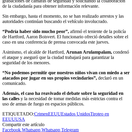
grabaciones de cámaras de seguridad y solicitando la colaboración
de la ciudadanía para obtener información relevante.
Sin embargo, hasta el momento, no se han realizado arrestos y las
autoridades continúan buscando el vehículo involucrado.
“Podría haber sido mucho peor”,
afirmó el teniente de la policía
de Hartford, Aaron Boisvert. El funcionario ofreció detalles sobre el
caso en una conferencia de prensa convocada este jueves.
Asimismo, el alcalde de Hartford,
Arunan Arulampalam,
condenó
el ataque y aseguró que la ciudad trabajará para garantizar la
seguridad de los menores.
“No podemos permitir que nuestros niños vivan con miedo a ser
atacados por jugar en sus propios vecindarios”,
declaró en un
comunicado.
Además, el caso ha reavivado el debate sobre la seguridad en
las calles
y la necesidad de tomar medidas más estrictas contra el
uso de armas de fuego en espacios públicos.
ETIQUETADO:
Crimen
EEUU
Estados Unidos
Tiroteo en
EEUU
USA
Compartir este artículo
Facebook
Whatsapp
Whatsapp
Telegram