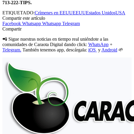
713-222-TIPS.
ETIQUETADO:
Crímenes en EEUU
EEUU
Estados Unidos
USA
Compartir este artículo
Facebook
Whatsapp
Whatsapp
Telegram
Compartir
📲 Sigue nuestras noticias en tiempo real uniéndote a las
comunidades de Caraota Digital dando click:
WhatsApp
+
Telegram.
También tenemos app, descárgala:
iOS
y
Android
🌱